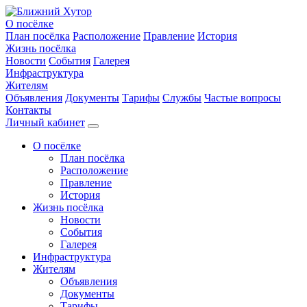
О посёлке
План посёлка
Расположение
Правление
История
Жизнь посёлка
Новости
События
Галерея
Инфраструктура
Жителям
Объявления
Документы
Тарифы
Службы
Частые вопросы
Контакты
Личный кабинет
О посёлке
План посёлка
Расположение
Правление
История
Жизнь посёлка
Новости
События
Галерея
Инфраструктура
Жителям
Объявления
Документы
Тарифы