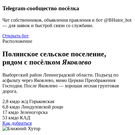
Telegram-сообщество посёлка
Чат собственников, объявления правления и бот @BHutor_bot
— для заявок и быстрой связи со службами.
Открыть бот
Расположение
Полянское сельское поселение,
рядом с посёлком
Яковлево
Выборгский район Ленинградской области. Подъезд по
асфальту через Яковлево, мимо Церкви Преображения
Господня. После Яковлево — хорошая лесная грунтовая
дорога.
2,8 км
до ж/д Горьковская
6,8 км
до Линдуловской рощи
17 км
до Зеленогорска
53 км
до КАД
Как добраться