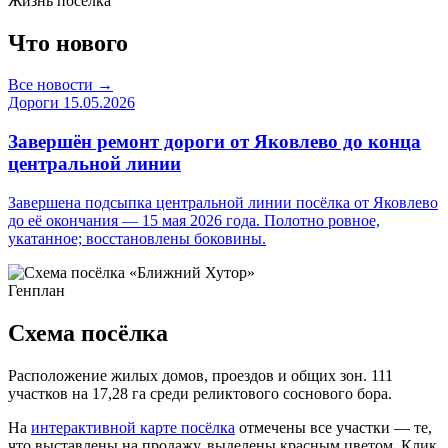
Жизнь посёлка
Что нового
Все новости →
Дороги
15.05.2026
Завершён ремонт дороги от Яковлево до конца
центральной линии
Завершена подсыпка центральной линии посёлка от Яковлево
до её окончания — 15 мая 2026 года. Полотно ровное,
укатанное; восстановлены боковины.
Генплан
Схема посёлка
Расположение жилых домов, проездов и общих зон. 111
участков на 17,28 га среди реликтового соснового бора.
На
интерактивной карте посёлка
отмечены все участки — те,
что выставлены на продажу, выделены красным цветом. Клик